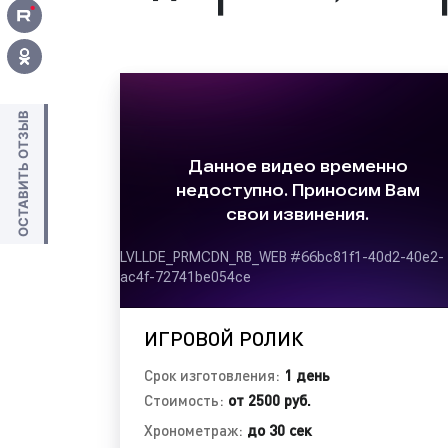
Выбирая нашу рекламно-производст
получаете высокий уровень сервиса 
съемки (изготовления) качестве
обращайтесь к нам. Будем рады сотрудн
ОСТАВИТЬ ОТЗЫВ
ИГРОВОЙ РОЛИК
Срок изготовления:
1 день
Стоимость:
от 2500 руб.
Хронометраж:
до 30 сек