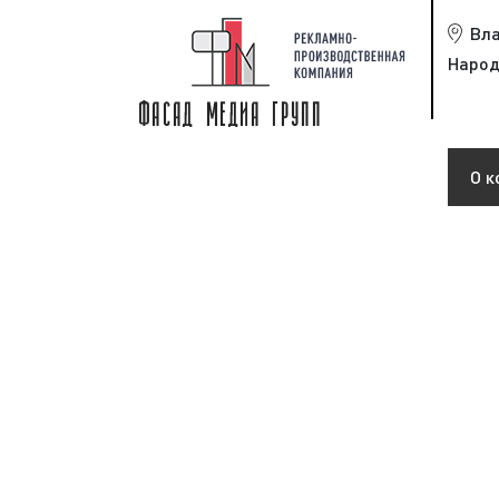
Вл
Народ
О к