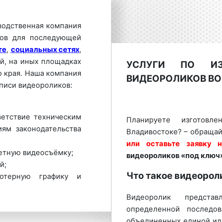
водственная компания
ков для последующей
те
,
социальных сетях
,
й, на иных площадках
УСЛУГИ ПО ИЗГ
 края. Наша компания
ВИДЕОРОЛИКОВ ВО
аписи видеороликов:
ветствие техническим
Планируете изготовле
иям законодательства
Владивостоке? – обращай
или оставьте заявку 
етную видеосъёмку;
видеороликов «под ключ
й;
Что такое видеорол
ьютерную графику и
Видеоролик предста
ста съёмки и т.д.;
определенной последов
мку актеров согласно
объединенных единой иде