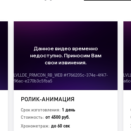
рекламные видеоро
венную компанию, вы
и разумные цены. Для
3) В зависимости от целе
нных видеороликов
видеоклип с участие
ичеству.
корпоративный виде
имиджевый видеоро
рекламный видеоро
4) По наличию движения:
статичные заставки;
ролики-презентации
игровые ролики.
РОЛИК-АНИМАЦИЯ
5) По формату видеороли
Срок изготовления:
1 день
заставки;
Стоимость:
от 4500 руб.
презентации;
репортажи;
Хронометраж:
до 60 сек