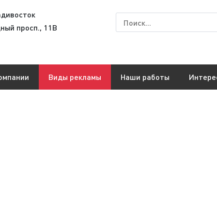
адивосток
ный просп., 11В
омпании
Виды рекламы
Наши работы
Интере