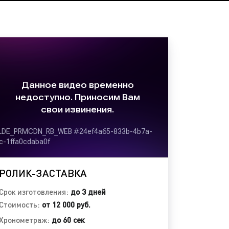
лики.
й:
м актеров (постановочный);
оролик;
лик;
лик.
;
РОЛИК-ЗАСТАВКА
ка:
Срок изготовления:
до 3 дней
Стоимость:
от 12 000 руб.
Хронометраж:
до 60 сек