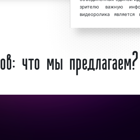
зрителю важную инфо
бходимыми знаниями
видеоролика является 
) самых различных
искусства, вышли из по
ческого предложения
которое искало новые
остоке и Приморском
музыкального матери
ков: что мы предлагаем?
фону:
8 800 201-23-74
отличаются своей непро
у видеороликов «под
рекламе товаров и услу
используются для сообще
покупателям об открыти
ной компании «Фасад
продукции т.д.
 качественные ролики.
 количество заказов.
Какие видеоролики
ют видеоролики во
Рекламно-производствен
 качестве основного
осуществляет съемку 
иентам информации об
видеороликов. Все разно
е новых товаров, о
снимаем, перечислить 
ованность услуг по
выделить видеоролики, 
в качестве способа
нашей компании. Ита
луг на телевидении, в