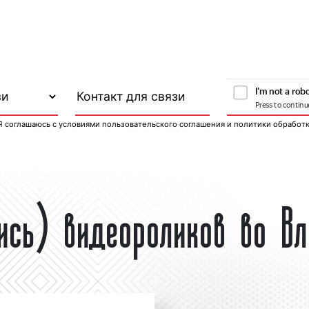
Я соглашаюсь с
условиями пользовательского соглашения
и
политики обработ
пись) видеороликов во В