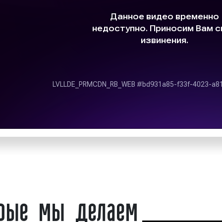
роликов:
ъясняется тем, что
считывает миллионы
1) По времени демонстра
рия
в сочетании с
ает видеоролики на
«вирусные» видео (до
ых сетях эффективным
презентационные роли
.
блиц-ролики (менее 
видеоклипы (от 30 се
 «Фасад Медиа Групп»
документальные роли
ные кампании
на
обучающие видео (от
 сетях:
2) По содержанию (видео
ламных кампаний;
средства достижения
имиджевые (брендов
обучающие видеоро
енные видеоролики;
видеоарт;
орые мы делаем
их телеканалах, в
социальные видеоро
вирусные видеороли
руем статистику
презентационные ви
ии.
документальные вид