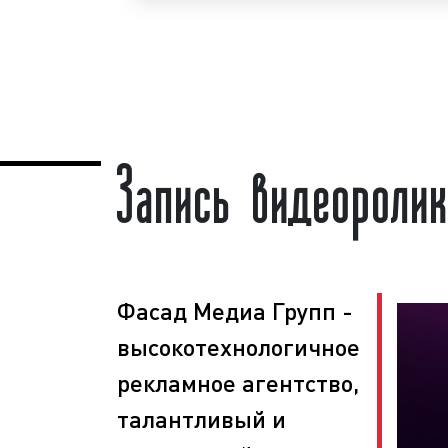
сценарию.
Мы обладаем большим опытом и нео
съемки (создания, изготовления
видеороликов. Для получения коммер
по съемке видеороликов во Владив
Запись видеороли
крае необходимо обращаться по теле
или оставить заявку на сайте
.
Съёмк
ключ» гарантируем!
Специалисты рекламно-производствен
Медиа Групп» изготавливают (снимают)
Нашим агентством выполнено большое
Многие наши клиенты использу
Фасад Медиа Групп -
Владивостоке и Приморском крае в
высокотехнологичное
способа сообщения покупателям и кл
открытии нового магазина, продаж
рекламное агентство,
проводимых акциях и т.д. Востреб
талантливый и
созданию (съемке) видеороликов 
рекламы бренда компании, товаров и ус