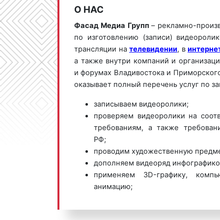
О НАС
Фасад Медиа Групп
– рекламно-произ
по изготовлению (записи) видеороли
трансляции на
телевидении
, в
интерне
а также внутри компаний и организаци
и форумах Владивостока и Приморского
оказывает полный перечень услуг по з
записываем видеоролики;
проверяем видеоролики на соот
требованиям, а также требован
РФ;
проводим художественную предм
дополняем видеоряд инфографико
применяем 3D-графику, комп
анимацию;
подбираем реквизиты, костюмы, ме
осуществляем постановочную съе