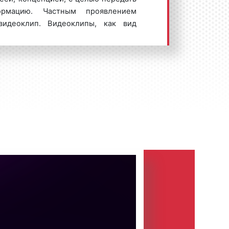
рмацию. Частным проявлением
видеоклип. Видеоклипы, как вид
лнометражного кино 1970-х годов,
 формы мюзиклов и яркую подачу
ала. Как правило, видеоклипы
должительностью и применяются в
г, продвижения бренда компании,
ния потенциальным клиентам и/или
и магазина, офиса, выхода новой
 мы снимаем?
ная компания «Фасад Медиа Групп»
(изготовление) самых различных
образие видеороликов, которое мы
невозможно. Вместе с тем, можно
которые чаще всего заказывают в
к, мы снимаем следующие виды