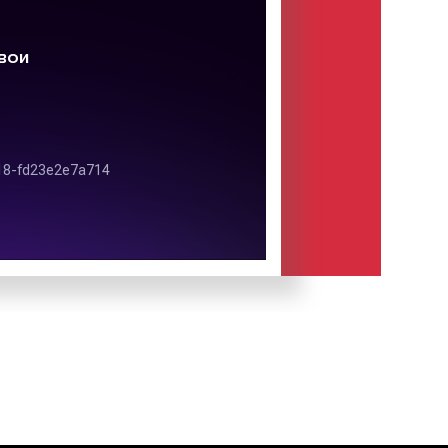
ции:
 10 сек.);
ки (от 5 до 30 сек.);
30 сек.);
к. и более);
ки (от 5 минут);
 10 минут).
контенту):
ые) видеоролики;
лики;
лики;
ки;
деоролики;
еоролики;