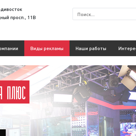
адивосток
ный просп., 11В
омпании
Виды рекламы
Наши работы
Интере
ПА ПЛЮС