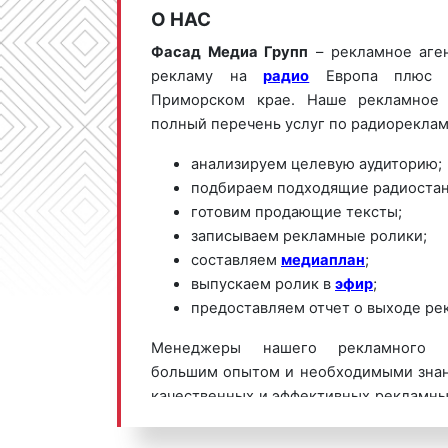
О НАС
Фасад Медиа Групп
– рекламное аге
рекламу на
радио
Европа плюс в
Приморском крае. Наше рекламное 
полный перечень услуг по радиореклам
анализируем целевую аудиторию;
подбираем подходящие радиостан
готовим продающие тексты;
записываем рекламные ролики;
составляем
медиаплан
;
выпускаем ролик в
эфир
;
предоставляем отчет о выходе ре
Менеджеры нашего рекламного а
большим опытом и необходимыми знан
качественных и эффективных рекламны
плюс. Для получения коммерческ
размещению рекламы на радио Европа 