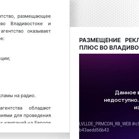
нтство, размещающее
о Владивостоке и
агентство оказывает
е:
РАЗМЕЩЕНИЕ РЕК
ПЛЮС ВО ВЛАДИВО
ции;
кламы на радио.
гентства обладают
иями для проведения
х кампаний на Европе
ого предложения по
плюс во Владивостоке