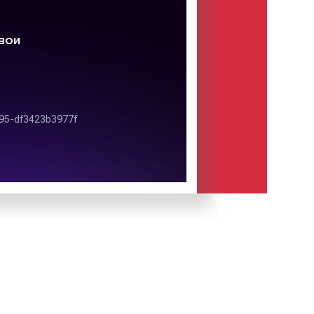
Европа плюс» входит в состав
инга «
Европейская Медиагруппа
»,
ром которого является Роман
щания разнообразная. Формат
ry hit radio (CHR)
. Слоганом
юс» является фраза: «Больше хитов!
узыки!». Сайт
.europaplus.ru
.
странения сигнала Европы
юс» покрывает всю Россию, страны
ежья. Радиокомпания имеет свои
 2300 городах нашей страны и за
существляется целой сетью