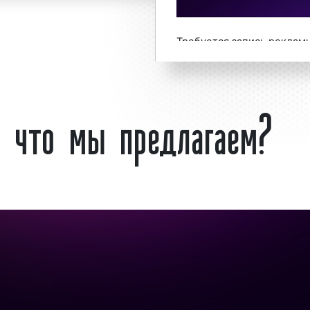
о обращаться по
ставить заявку на
Требуется запись реклам
радио «под ключ»
на радио? – обращайт
74 или оставьте заявку н
: что мы предлагаем?
а Групп» выполнило
ключ» гарантируем!
змещению рекламы на
 клиенты используют
 Приморском крае в
Что такое реклама
азмещения рекламы.
Владивостоке?
 тем, что аудитория
ллионы человек.
«
Европа Плюс
» - перва
и с массовым охватом
радиостанция, начав
эффективным способом
Основателем «Европы 
(президент французской р
овождает
рекламные
Радиостанция впервые в
19:00. Первой песней, п
была музыкальная композ