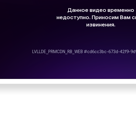
г;
В настоящее время «
ламных кампаний;
радиовещательного холд
средства достижения
генеральным директо
Емельянов. Сетка ве
адиостанциях;
вещания:
Contempora
тивности размещения
радиостанции «Европа Пл
Больше м
радиостанции:
http://www
паний специалисты
а Групп» записывают
в эфир радиостанций,
Территория распро
я рекламы на радио,
работе. Выбирая наше
плюс
сокий уровень сервиса
екламное агентство
Радиостанция «Европа пл
удничеству.
СНГ и дальнего заруб
филиалы в более, чем в
рубежом. Вещание о