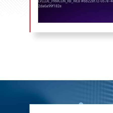
Радио «Европа Плюс» является одной
радиостанций и по праву занимает ли
российских радиокомпаний России. 
несомненный лидер российского ради
«Европа плюс» собирает самую боль
радиопередачи обладают высок
Владивостоке и Приморском крае.
Плюс» пользуются особой поп
радиослушателей, сочетают в себе яр
музыкальность.
Рейтинг
«Европы плюс»:
по
доли аудитории
«Европа Пл
место среди отечественных радио