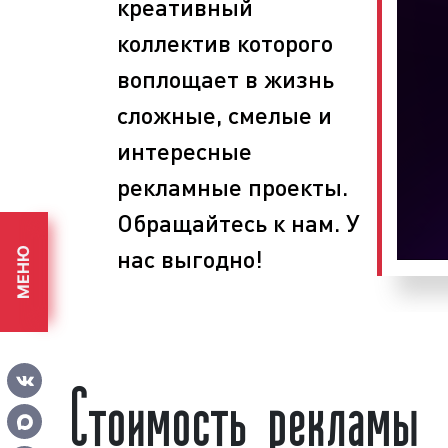
креативный
анализируем рынок товаров и услу
формируем бюджет рекламы;
коллектив которого
планируем этапы проведения рек
воплощает в жизнь
определяем задачи, способы и 
поставленных целей;
сложные, смелые и
размещаем рекламу на ведущих р
интересные
собираем статистику по эффек
рекламы на радио.
рекламные проекты.
При проведении рекламных кам
Обращайтесь к нам. У
рекламного агентства «Фасад Меди
нас выгодно!
МЕНЮ
рекламные ролики, выпускают рекламу 
определяют эффективность размещени
предоставляют отчет о проделанной 
рекламное агентство, вы получаете вы
Стоимость рекламы
и разумные цены. Обращайтесь в р
«Фасад Медиа Групп». Будем рады сотр