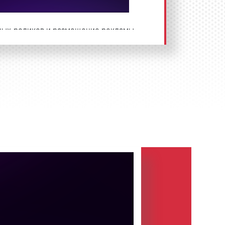
ных роликов и размещение рекламы
есь по телефону:
8 800 201-23-
а сайте
.
Размещение рекламы «под
 на радио Европа плюс во
я коммерческая негосударственная
шая вещание в СССР в 1990 г.
Плюс» является Жорж Полински
адиосети Kiss FM).
ышла в эфир 30 апреля 1990 г. в
розвучавшей в эфире радиостанции,
иция «Imagine»
Джона Леннона
.