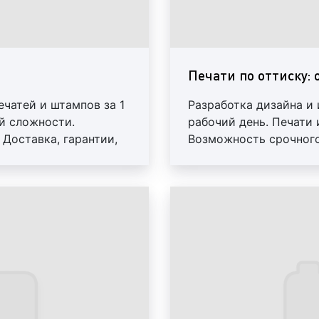
Печать. Пример 1
Штамп. Пример 2
Печати по оттиску: о
ечатей и штампов за 1
Разработка дизайна и 
й сложности.
Факсимиле. Пример 3
рабочий день. Печати
Доставка, гарантии,
Возможность срочного 
скидки
Датер. Пример 4
Нумератор. Пример 5
Какие бывают виды
Существует большое кол
Разнообразность опред