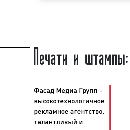
факсимиле, датеров, нумераторов
Приморском крае. Для получен
предложения по изготовлению печатей,
датеров, нумераторов во Владивос
телефону:
8 800 201-23-74 или о
Печати и штампы:
сайте
.
Изготовление печатей, ш
датеров, нумераторов
«под ключ» гар
Услуги по дизайну и изготовлению
факсимиле, датеров, нумераторов
спросом
как среди представителей б
государственных органов и учрежден
данных услуг объясняется тем, что б
Фасад Медиа Групп -
факсимиле, датеров, нумераторов
высокотехнологичное
невозможно придать документам офиц
того, чтобы произвести должн
рекламное агентство,
покупателей, клиентов или посетителе
талантливый и
профессионально подойти к ведению дел
числе, использование печатей и шта