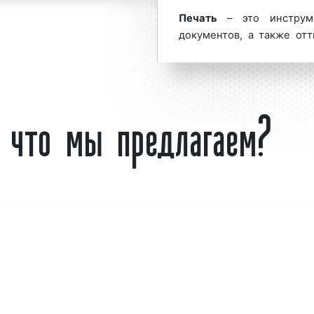
 во Владивостоке и
Печать
– это инструм
ия коммерческого
документов, а также от
 штампов, факсимиле,
инструмента. Печати с
токе обращайтесь по
документов. Они став
ставьте заявку на
документа. Это позволяет
 что мы предлагаем?
тампов, факсимиле,
повторного использовани
антируем!
Штамп
– ручной инструм
 печатей, штампов,
видов материалов, 
 пользуются
большим
фиксирования события
изнеса, так и среди
красителя на различные
ий. Востребованность
сургуч, кожа, бумага, а
ез печатей, штампов,
форм: прямоугольные 
 сложно, а порой и
учреждения – наимено
иальный статус. Для
треугольные (как прав
ое впечатление на
внутренних документов)
й бизнесу необходимо
виде фигур.
, что означает, в том
В последнее время по
мпов. Можно сделать