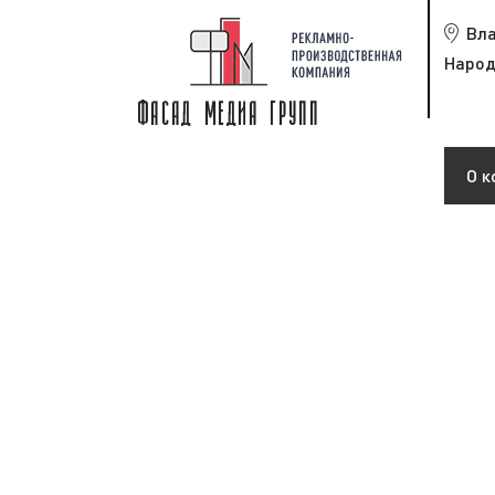
Вл
Народ
О к