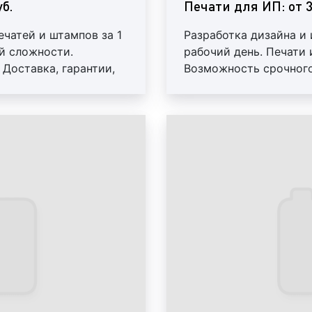
а также смысловая, 
б.
Печати для ИП: от 3
Морфология
– стро
ечатей и штампов за 1
Разработка дизайна и 
организованная в
й сложности.
рабочий день. Печати
материалом и спос
Доставка, гарантии,
Возможность срочного 
замысел дизайнера.
скидки
Технологическая ф
способе промышлен
дизайн-проектирова
осмысления техноло
Эстетическая ценн
выявляемое челов
восприятия, эм
переживания и оце
эстетическому идеа
Примеры печатей, ш
нумераторов приведены 