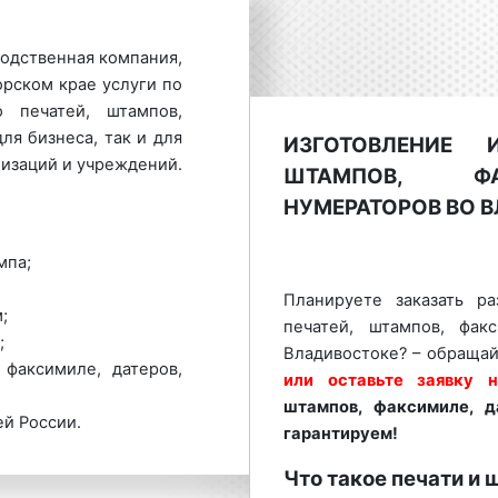
одственная компания,
рском крае услуги по
ю печатей, штампов,
ля бизнеса, так и для
ИЗГОТОВЛЕНИЕ 
изаций и учреждений.
ШТАМПОВ, ФА
НУМЕРАТОРОВ ВО 
мпа;
Планируете заказать ра
;
печатей, штампов, фак
;
Владивостоке? – обращай
 факсимиле, датеров,
или оставьте заявку 
штампов, факсимиле, д
ей России.
гарантируем!
ет гибкие условия и
Что такое печати и
печатей, штампов,