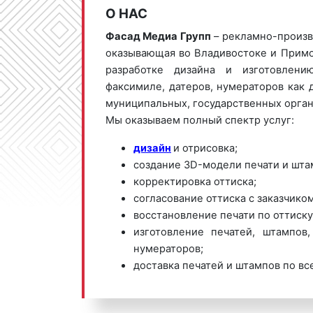
О НАС
Фасад Медиа Групп
– рекламно-произв
оказывающая во Владивостоке и Примо
разработке дизайна и изготовлени
факсимиле, датеров, нумераторов как д
муниципальных, государственных орган
Мы оказываем полный спектр услуг:
дизайн
и отрисовка;
создание 3D-модели печати и шта
корректировка оттиска;
согласование оттиска с заказчиком
восстановление печати по оттиску
изготовление печатей, штампов,
нумераторов;
доставка печатей и штампов по вс
РПК «Фасад Медиа Групп» предлага
выгодные цены по изготовлению 