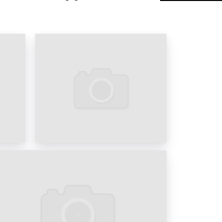
а цифровых билбордах во
4
а цифровых билбордах во
5
 цифровых билбордов
лборды появились относительно
 первые конструкции стали
ицах с высокими показателями
е было установлено около 40
нный момент сеть диджитал
ане насчитывает несколько тысяч
ления цифровые билборды успели