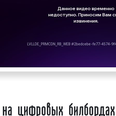
экрана, которая ре
 организует и
времени суток и ярк
относятся к
диджитал-
ламных кампаний;
Примеры рекламы 
средства достижения
Владивостоке представ
билбордах;
ем мониторинг;
Пример рекламы н
вности размещения
Владивостоке. Пример 
й нами используются
кламы: медиафасады,
Пример рекламы н
тановки, суперсайты
Владивостоке. Пример 
ая ООО «Фасад Медиа
на цифровых билбордах
ь сервиса и разумные
рудничеству.
Пример рекламы н
Владивостоке. Пример 