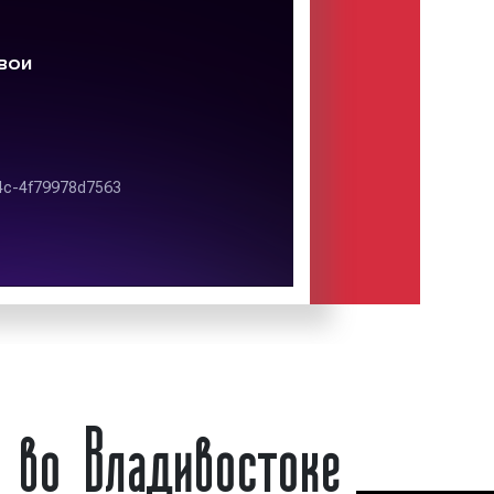
гулируется в зависимости от
ости дня. Цифровые билборды
рекламе
.
на цифровых билбордах во
лены на фото:
а цифровых билбордах во
1
а цифровых билбордах во
2
 во Владивостоке
а цифровых билбордах во
3