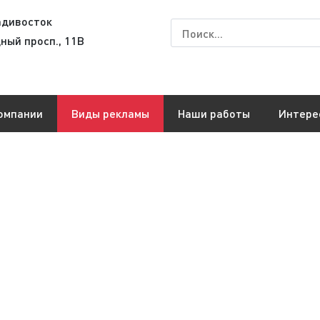
адивосток
ный просп., 11В
омпании
Виды рекламы
Наши работы
Интере