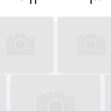
Пример рекламы н
Владивостоке. Пример 
Пример рекламы н
Владивостоке. Пример 
История появления
В России цифровые би
недавно. В 2013 г.
устанавливать на ул
медиаметрии
. Вначал
конструкций. На да
билбордов по всей стр
штук. С момента появ