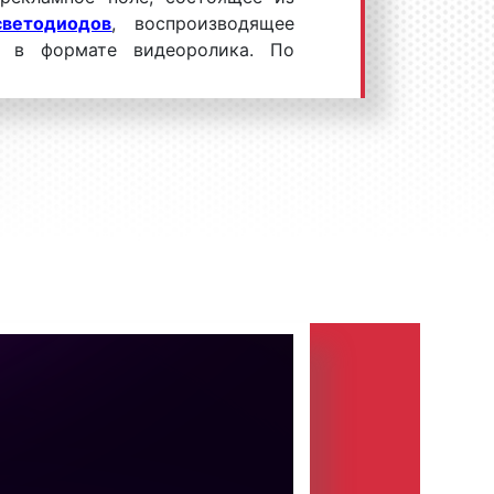
светодиодов
, воспроизводящее
ы в формате видеоролика. По
билборд – это отдельно стоящий
спользуемый в рекламных целях.
ды представляют собой
инновационные щиты 3x6 м.
овых билбордов заключается в
е видеоролики объединяются в
ятся поочередно. Управляются
орды из единого центра. Данное
зволяет быстро размещать
ыбранной конструкции, экономя
 и временные ресурсы.
амных роликов на цифровых
обойтись без печати,
монтажа
и
ответственно. Одним из главных
х билбордов является яркость