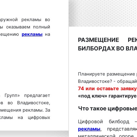
аружной рекламы во
Мы оказываем полный
змещению
рекламы
на
РАЗМЕЩЕНИЕ Р
БИЛБОРДАХ ВО ВЛ
Планируете размещение 
Владивостоке? - обращай
74 или оставьте заявку
 Групп» предлагает
«под ключ» гарантируе
в во Владивостоке,
Что такое цифровы
змещения рекламы. За
кламы на цифровых
Цифровой билборд 
ь по телефону:
8 800
рекламы
, представл
 сайте
.
Размещение
металлической опоре 