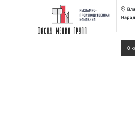
Вл
Народ
О к