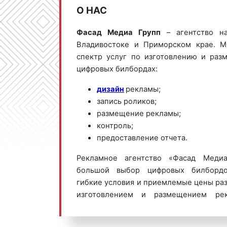
О НАС
Фасад Медиа Групп
– агентство н
Владивостоке и Приморском крае. 
спектр услуг по изготовлению и ра
цифровых билбордах:
дизайн
рекламы;
запись роликов;
размещение рекламы;
контроль;
предоставление отчета.
Рекламное агентство «Фасад Медиа
большой выбор цифровых билбордо
гибкие условия и приемлемые цены ра
изготовлением и размещением ре
билбордах Владивостока обращайтес
201-23-74 или оставьте заявку на