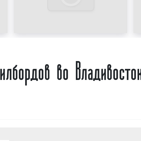
завоевать популярност
Благодаря тому, что
настраивается и ада
условиям и времени с
виден для пешеходо
транспорта и водит
билборд работает 24/7 
илбордов во Владивосто
Рекламные
видеорол
рекламный блок с хрон
80 секунд в реклам
особенностей данно
является то, что рек
менять рекламные роли
время проведения р
обстоятельство позво
креативные идеи и 
инновационные реклам
отметить, что digi