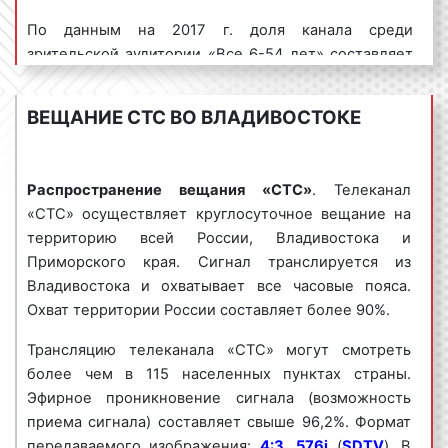
1) По времени демонстрации:
По данным на 2017 г. доля канала среди
зрительской аудитории «Все 6-54 лет» составляет
развернутые (от 30 сек. и более);
11,9%. По данным Affinity index доля канала по
блиц-ролики (менее 30 сек.).
аудитории «Все 6 – 54» составила 100%. Канал по
ВЕЩАНИЕ СТС ВО ВЛАДИВОСТОКЕ
праву может называться лидером российского
2) По содержанию:
телевизионного рынка, задающий моду в создании
экранные заставки;
и трансляции развлекательного медиаконтента.
Распространение вещания «СТС»
. Телеканал
заставки-презентации;
Наглядно рейтинги «СТС» можно увидеть на
«СТС» осуществляет круглосуточное вещание на
информационные ролики;
приведенных графиках.
территорию всей России, Владивостока и
ролики-презентации;
Интересно!
Приморского края. Сигнал транслируется из
С середины 2010 г. наблюдалось
репортажи;
резкое падение рейтингов телеканала «СТС»: по
Владивостока и охватывает все часовые пояса.
спонсор-показа.
итогам 2012 г. телеканал опустился на 5-е место по
Охват территории России составляет более 90%.
3) По наличию движения:
рейтингам среди общенациональных каналов,
Трансляцию телеканала «СТС» могут смотреть
уступив каналу «ТНТ». Спад был связан с
статичные заставки;
более чем в 115 населенных пунктах страны.
уменьшением числа хитов и запуском некоторых
слайд-шоу;
Эфирное проникновение сигнала (возможность
новых проектов невысокого качества. Падение
игровые ролики.
приема сигнала) составляет свыше 96,2%. Формат
рейтингов канала прекратилось только с середины
передаваемого изображения:
4:3
,
576i
(
SDTV
). В