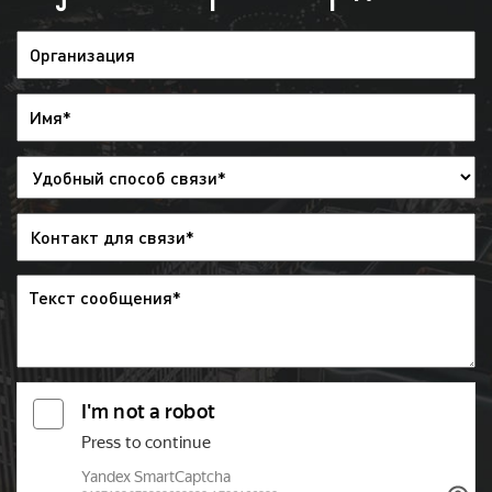
мужчины и женщины;
работающие и самозанятые;
люди разных возрастов, вкусов и убеждений;
занимающиеся спортом, ведущие активный
образ жизни;
состоятельные и бюджетники.
Если говорить коротко, то телевидение смотрят
все. Реклама на телевидении ориентирована на
самый широкий круг людей. Вместе с тем,
телеканалы представляют разный контент,
ориентированный на различную публику.
Следовательно, рекламодателю необходимо знать
целевую аудиторию телеканала, чтобы разместить
рекламу с наибольшой эффективностью. В
решении данной задачи вам помогут специалисты
«Фасад Медиа Групп». Мы проведем анализ рынка
товаров и услуг, определим целевую аудиторию
вашего продукта, подберем подходящий