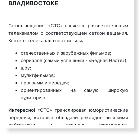
Обращаем внимание, что специалисты нашего
ВЛАДИВОСТОКЕ
рекламного агентства помогают определить не
только цели рекламной кампании, целевую
аудиторию, но и оказывают помощь в
Сетка вещания. «СТС» является развлекательным
создании рекламного ролика, который будет
телеканалом с соответствующей сеткой вещания.
наиболее эффективен для рекламодателя.
Контент телеканала состоит из%
отечественных и зарубежных фильмов;
сериалов (самый успешный - «Бедная Настя»);
Сколько стоит реклама на «СТС» во
шоу;
Владивостоке?
мультфильмов;
программ и передач;
Многие клиенты нашего рекламного агентства
ориентированных на самую широкую
используют рекламу на СТС во Владивостоке в
аудиторию.
качестве основного источника информации о
продаваемых товарах или оказываемых
Интересно!
«СТС» транслировал юмористические
услугах. Планируя проведение рекламной
передачи, которые обладали рекордно высокими
кампании на телевидении, рекламодатели
рейтингами и отлично запомнились
должны многое предусмотреть, взвесить и
отечественному телезрителю. К таким можно
оценить. Одним из первостепенных вопросов,