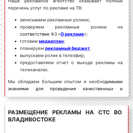
Наше рекламное агентство оказывает полный
перечень услуг по рекламе на ТВ:
записываем рекламные ролики;
проверяем рекламные ролики на
соответствие
ФЗ «
О рекламе
»;
готовим
медиаплан
;
планируем
рекламный бюджет
;
выпускаем ролик в телеэфир;
предоставляем отчет о выходе рекламы на
телеканалах.
Мы обладаем большим опытом и необх
одимыми
знаниями для проведения качественных и
эффективных рекламных кампаний на ТВ. Для
получения коммерческого предложения по
размещению рекламы на телевидении во
РАЗМЕЩЕНИЕ РЕКЛАМЫ НА СТС ВО
Владивостоке
и Приморского края необходимо
ВЛАДИВОСТОКЕ
обращаться по телефону:
8 800 201-23-74 или
оставить заявку на сайте
.
Размещение рекламы