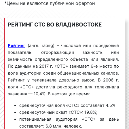
декабре 2009 г. начала вещание международная
*Цены не являются публичной офертой
версия телеканала – «
СТС International
».
РЕЙТИНГ СТС ВО ВЛАДИВОСТОКЕ
Тематика вещания канала СТС во
Владивостоке
Рейтинг
(англ. rating) – числовой или порядковый
показатель, отображающий важность или
«СТС» позиционирует себя как классический
значимость определенного объекта или явления.
развлекательный телеканал. В эфире много
По данным на 2017 г. «СТС» занимает 6-е место по
сериалов, фильмов, передач юмористического
доле аудитории среди общенациональных каналов.
характера, ориентированных на молодежь.
Рейтинг у телеканала довольно высок. В 2006 г.
доля «СТС» достигла рекордного для телеканала
значения — 10,4%. В настоящее время:
Виды рекламных роликов на «СТС» во
Владивостоке
среднесуточная доля «СТС» составляет 4.5%;
среднесуточный охват «СТС»: 19.8%;
Выделяют несколько видов рекламных роликов на
потенциальная аудитория «СТС» за день
телевидении. Так, рекламные ролики бывают:
составляет: 6.8 млн. человек.