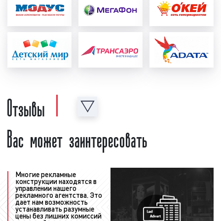
Вместе с тем, мы советуем размещать
рекламу на телевидении минимум 2 недели.
Однако, срок может быть и более
продолжительным. Необходимо помнить: чем
дольше реклама выходит в эфире телеканала,
тем больше людей из целевой аудитории
заказчика ее увидят.
Отзывы
Процесс размещения рекламы на СТС можно
разделить на несколько этапов:
подготовительный и выход рекламы в
Вас может заинтересовать
телеэфир.
запись рекламного ролика
: рекламный
материал создается заказчиком или
нашим рекламным агентством.
Многие рекламные
конструкции находятся в
Изготовленный ролик проверяется на
управлении нашего
рекламного агентства. Это
соответствие ФЗ «О рекламе», а также
дает нам возможность
техническим требованиям;
устанавливать разумные
цены без лишних комиссий
подготовительный:
достигается