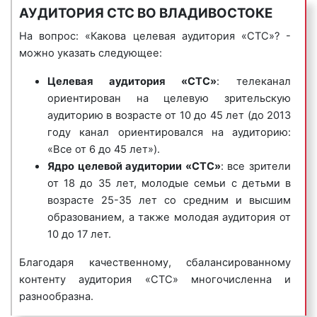
отнести: «Осторожно, модерн!». Среди западных
АУДИТОРИЯ СТС ВО ВЛАДИВОСТОКЕ
требующих наибольшего внимания, является
сериалов, выходивших в эфир на «СТС», наиболее
вопрос цены рекламы на СТС.
примечательными являлись: «Беверли-Хиллз,
На вопрос: «Какова целевая аудитория «СТС»? -
90210», «Полиция Майами: Отдел нравов» и другие.
можно указать следующее:
«Сколько стоит реклама на СТС во
Владивостоке?» – один из самых задаваемых
В последние годы «СТС» начал активно развивать
Целевая аудитория «СТС»
: телеканал
вопросов среди клиентов «Фасад Медиа
журналистику («Истории в деталях»), был запущен
ориентирован на целевую зрительскую
Групп». Стоимость рекламы на СТС во
ряд шоу-импровизаций («Слава Богу, ты пришел!»),
аудиторию в возрасте от 10 до 45 лет (до 2013
Владивостоке является вариативной. Цены на
музыкальных конкурсов, интеллектуальных игр
году канал ориентировался на аудиторию:
рекламу зависят от следующих факторов:
(«Самый умный»), развлекательно-познавательных
«Все от 6 до 45 лет»).
программ («Галилео»). В 2016 г. на «СТС» вышел
Ядро целевой аудитории «СТС»
: все зрители
рейтинг телеканала:
чем популярнее
ситком «Отель Элеон», что значительно увеличило
от 18 до 35 лет, молодые семьи с детьми в
телеканал, тем дороже стоит его эфирное
аудиторию канала. Обновление контента «СТС»
возрасте 25-35 лет со средним и высшим
время. Популярность СТС определяется
привело к росту рейтинга «СТС» во Владивостоке и
образованием, а также молодая аудитория от
качеством его контента и количеством
Приморском крае. Бренд телеканала «СТС»
10 до 17 лет.
зрительской аудитории. Рейтинги СТС
отличает высокая степень узнаваемости.
представлены на нашем сайте;
Благодаря качественному, сбалансированному
хронометраж рекламного ролика:
чем
Интересно!
контенту аудитория «СТС» многочисленна и
Новая стратегия развития канала
длиннее рекламный ролик, тем больше
заключается в значительно более тщательном
разнообразна.
информации можно сообщить
контроле сценариев и производства сериалов и