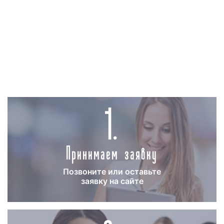
видеороликах;
-
хронометраж видеоролика
: чем
продолжительнее рекламный видеоматериал,
тем дороже его изготовление обойдется
заказчику. Однако для размещения рекламы на
ТВ допустимы рекламные ролики с
минимальным хронометражем в 5 сек.;
1.
-
наличие или отсутствие
концепции
рекламного ролика
: если заказчик
самостоятельно предоставляет концепцию
Принимаем заявку
рекламного видеоролика, то изготовление
рекламного материала обходится дешевле,
чем, когда сценарий и концепция
Позвоните или оставьте
разрабатываются рекламным агентством.
заявку на сайте
Изготовление рекламного видеоролика
является не такой простой задачей, как может
показаться. Помимо всего прочего,