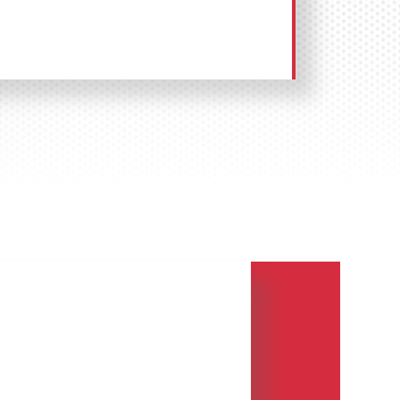
рекламы на щитах 3х6 (билбордах)
щайтесь по телефону:
8 800 201-23-
а сайте
.
Размещение рекламы «под
или билборд?
исходит от английского слова
ифровывается как объявление «bill» и
 билбордом принято понимать
ной рекламы
3х6 метров,
прямоугольное поле с креплением
мое вдоль трасс, улиц, шоссе, на
ах, напротив торговых центров и
 иных объектах социальной
целью привлечения внимания