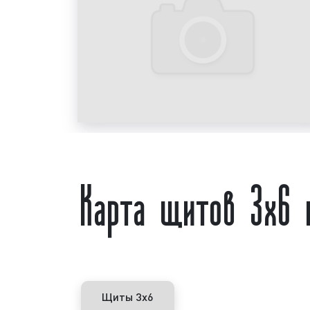
Карта щитов 3х6 
Щиты 3х6