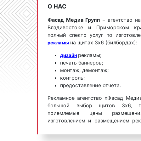
О НАС
Фасад Медиа Групп
– агентство н
Владивостоке и Приморском кр
полный спектр услуг по изготов
на щитах 3x6 (билбордах):
рекламы
рекламы;
дизайн
печать баннеров;
монтаж, демонтаж;
контроль;
предоставление отчета.
Рекламное агентство «Фасад Медиа
большой выбор щитов 3х6, г
приемлемые цены размещен
изготовлением и размещением ре
обращайтесь по телефону:
74 или оставьте заявку на сайте
.
Р