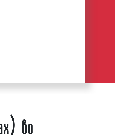
ов к рекламируемым товарам и
3х6 м зачастую состоит из фанерной
 металлом, покрыта защитными
на на устойчивой опоре. Также
н с вращающимися металлическими
е клеится рекламный баннер,
ое, единое восприятие рекламы.
лборд является, пожалуй, самой
рукцией наружной рекламы.
ов 3x6 (билбордов) насчитывает
екламные щиты появились еще в
ром горожане делали примитивные
ли их на деревянные доски и
лечения внимания к продаваемым
билборду несколько десятков лет.
ах) во
рды современного типа появились
ка. По некоторым данным первой
 на билборде, была реклама пены