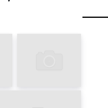
у рекламные билборды были не
мере роста числа частных авто
орды) увеличивались в размерах
ь возможность увидеть рекламу) и
трасс, шоссе и хайвэев. В России
але 90-х годов. Самой популярной
6 м.
ые щиты используются повсеместно
имания целевой аудитории к
 услугам. Реклама на билбордах во
 носить как
брендовый
, так и
ер, выступать в роли указателя
фиса или магазина, иметь как
социальные цели
. Рекламодатели
ь рекламу именно на билбордах,
являются идеальным сочетанием
ффективности
.
х представлены на фото: