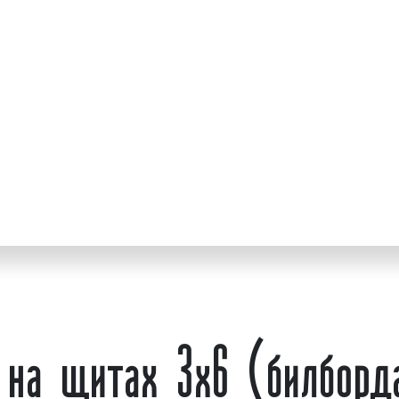
потенциальных клиент
ует и сопровождает
услугам. Рекламный щит 
рамы, которая обита
екламных кампаний;
составами и закрепле
собы и средства
встречается призматро
призмами, на которы
х6;
обеспечивая полноценн
вляем мониторинг;
Рекламный щит или би
ности размещения
распространенной конст
История рекламных щит
 кампаний нами
тысячи лет. Первые р
трукции наружной
Древнем Египте, в кото
, сити-форматы,
объявления, прибива
 и другие. Выбирая
использовали для прив
получаете высокий
товарам. Современному 
 на щитах 3х6 (билборд
ы. Обращайтесь, мы
Первые рекламные билбо
в
США
в начале 20 ве
рекламой, размещенной