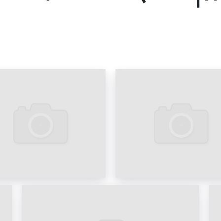
для бритья. Поначал
большими. Однако по 
рекламные щиты (билб
(чтобы на скорости имет
устанавливались вдоль 
билборд появился в нач
конструкцией стал щит 3x
В Владивостоке рекламн
для привлечения вн
рекламируемым товарам и
Владивостоке может
универсальный характ
месторасположения о
коммерческие, так и
предпочитают размещат
поскольку последние 
низкой цены и высокой
э
Примеры рекламы на щита