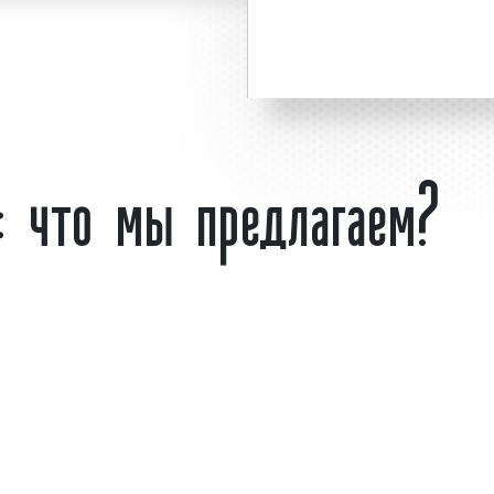
 пользуется
большим
елей бизнеса.
Планируете размещение 
екламы объясняется
во Владивостоке? - обра
74 или оставьте заявку н
: что мы предлагаем?
ключ» гарантируем!
Что такое щит 3x6 
Слово «
билборд
» про
«billboard», которое расш
доска «board». Под
щитах (билбордах)
конструкцию
наруж
ом для увеличения
представляющую собой 
ента продаж. Многие
на опоре, устанавливае
тва используют щиты
оживленных перекрестк
амы на постоянной
магазинов, а также
инфраструктуры, с 