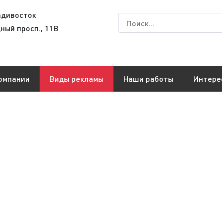
адивосток
ный просп., 11В
омпании
Виды рекламы
Наши работы
Интере