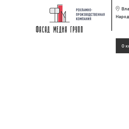
Вл
Народ
О к